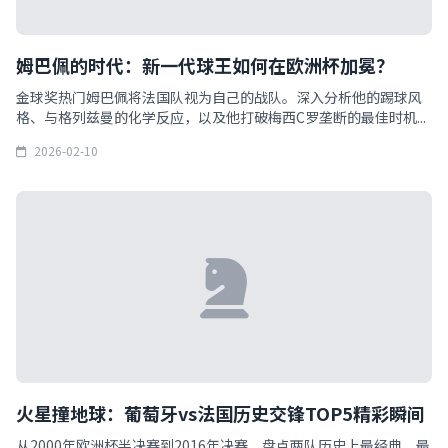
姆巴佩的时代：新一代球王如何在欧洲杯加冕？
金球奖热门姆巴佩将法国队视为自己的战队。深入分析他的踢球风
格、与格列兹曼的化学反应，以及他打破梅西C罗垄断的最佳时机...
2026-02-10
火星撞地球：葡萄牙vs法国历史交锋TOP5精彩瞬间
从2000年欧洲杯半决赛到2016年决赛，盘点两队历史上最经典、最